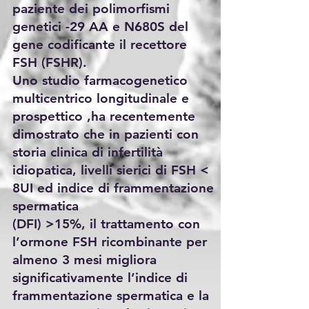
paziente dei polimorfismi
genetici -29 AA e N680S del
gene codificante il recettore
FSH (FSHR).
Uno studio farmacogenetico
multicentrico longitudinale e
prospettico ,ha recentemente
dimostrato che in pazienti con
storia clinica di infertilità
idiopatica, livelli sierici di FSH <
8UI ed indice di frammentazione
spermatica
(DFI) >15%, il trattamento con
l’ormone FSH ricombinante per
almeno 3 mesi migliora
significativamente l’indice di
frammentazione spermatica e la