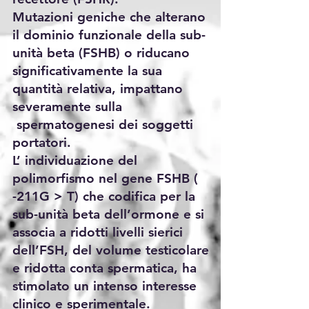
Mutazioni geniche che alterano
il dominio funzionale della sub
-
unità beta (FSHB) o riducano
significativamente la sua
quantità relativa, impattano
severamente sulla
spermatogenesi dei soggetti
portatori.
L’ individuaz
ione del
polimorfismo nel gene FSHB (
-211G > T) che codifica per la
sub-unità beta dell’ormone e si
associa a ridotti livelli sierici
dell’FSH, del volume testicolare
e ridotta conta spermatica, ha
stimolato un intenso interesse
clinico e sperimentale.