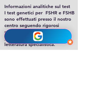
Informazioni analitiche sul test
I test genetici per FSHR e FSHB
sono effettuati presso il nostro
centro seguendo rigorosi
controlli di qualità, utilizzando
protocolli analitici validati dalla
letteratura specialistica.
Prelievo: 2-5 ml sangue in EDTA
Tempo richiesto per risposta
diagnostica: 10 giorni
Bibliografia
Grebb R R 2005: J Clinic Endocr
and Metabolism:90(8) 4866-
4872
Grigorova M et al 2008: Human