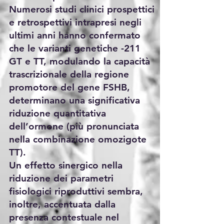
Numerosi studi clinici prospettici
e retrospettivi intrapresi negli
ultimi anni hanno confermato
che le varianti genetiche -211
GT e TT, modulando la capacità
trascrizionale della regione
promotore del gene FSHB,
determinano una significativa
riduzione quantitativa
dell’ormone (più pronunciata
nella combinazione omozigote
TT).
Un effetto sinergico nella
riduzione dei parametri
fisiologici riproduttivi sembra,
inoltre, accentuata dalla
presenza contestuale nel