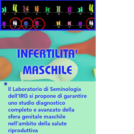
INFERTILITA'
MASCHILE
Il Laboratorio di Seminologia
dell’IRG si propone di garantire
uno studio diagnostico
completo e avanzato della
sfera genitale maschile
nell’ambito della salute
riproduttiva