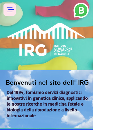
Benvenuti nel sito dell' IRG
Benvenuti nel sito dell' IRG
Dal 1994, forniamo servizi diagnostici 
innovativi in genetica clinica, applicando 
le nostre ricerche in medicina fetale e 
biologia della riproduzione a livello 
internazionale